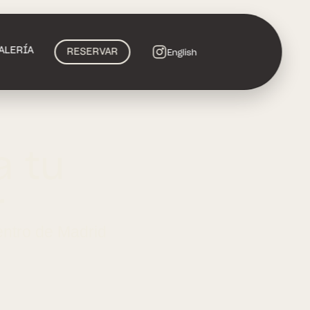
ALERÍA
RESERVAR
English
a tu
r
entro de Madrid