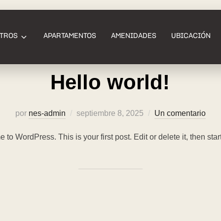
Autor:
nes-admin
TROS
APARTAMENTOS
AMENIDADES
UBICACIÓN
Hello world!
por
nes-admin
septiembre 8, 2025
Un comentario
to WordPress. This is your first post. Edit or delete it, then start